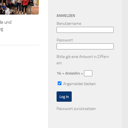
ANMELDEN
de und
Benutzername
ng
Passwort
Bitte gib eine Antwort in Ziffern
ein:
16 + dreizehn =
Angemeldet bleiben
Passwort zurücksetzen