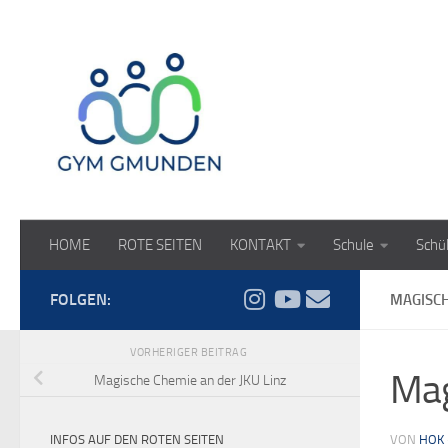
Zum Inhalt springen
HOME
ROTE SEITEN
KONTAKT
Schule
Schü
FOLGEN:
MAGISCH
VORHERIGER BEITRAG
Mag
Magische Chemie an der JKU Linz
INFOS AUF DEN ROTEN SEITEN
VON
HOK