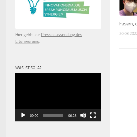
Fasern, 
20.03.202
Hier gehts zur
Presseaussendung des
Elternvereins
.
WAS IST SOLA?
Video-
Player
00:00
06:28