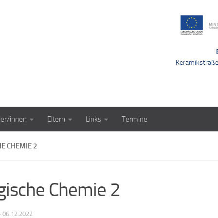
Keramikstraß
ler/innen
Eltern
Links
Termine
E CHEMIE 2
ische Chemie 2
·
06.12.2022