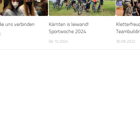
die uns verbinden
Kärnten is leiwand!
Kletterfreu
Sportwoche 2024
Teambuildi
2
06.10.2024
30.09.2022