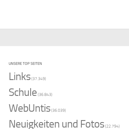
UNSERE TOP SEITEN
Links
(37.349)
Schule
(36.843)
WebUntis
(36.039)
Neuigkeiten und Fotos
(22.794)