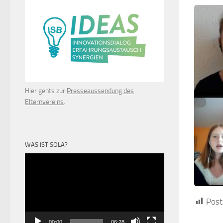
Hier gehts zur
Presseaussendung des
Elternvereins
.
WAS IST SOLA?
Video-
Player
Post
00:00
06:28