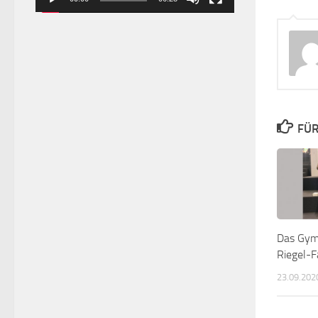
FÜR
Das Gym
Riegel-F
23.09.202