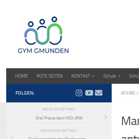
Zum Inhalt springen
HOME
ROTE SEITEN
KONTAKT
Schule
Schü
FOLGEN:
BÜHNE
/
NÄCHSTER BEITRAG
Mam
Drei Preise beim MO-JRW
VORHERIGER BEITRAG