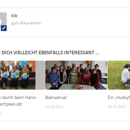
b3c
gym-&wp-admin
 DICH VIELLEICHT EBENFALLS INTERESSANT …
 räumt beim Hans-
Bienvenue!
Ein „Husky
achpreis ab!
23.09.2022
09.10.2023
0