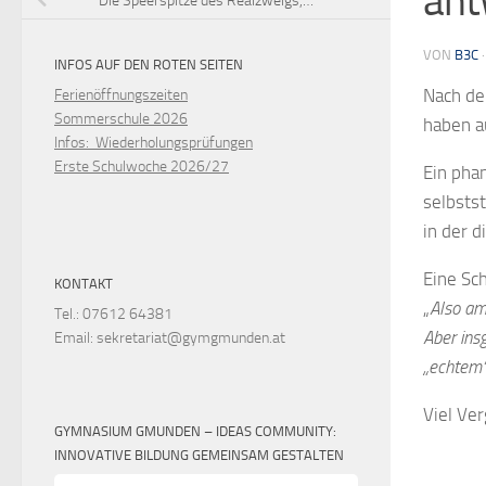
ant
Die Speerspitze des Realzweigs,…
VON
B3C
INFOS AUF DEN ROTEN SEITEN
Nach dem
Ferienöffnungszeiten
Sommerschule 2026
haben a
Infos: Wiederholungsprüfungen
Erste Schulwoche 2026/27
Ein pha
selbsts
in der 
Eine Sch
KONTAKT
„
Also am
Tel.: 07612 64381
Aber insg
Email: sekretariat@gymgmunden.at
„echtem“
Viel Ve
GYMNASIUM GMUNDEN – IDEAS COMMUNITY:
INNOVATIVE BILDUNG GEMEINSAM GESTALTEN