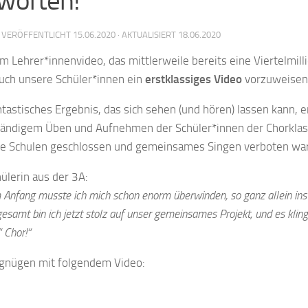
worten!
· VERÖFFENTLICHT
15.06.2020
· AKTUALISIERT
18.06.2020
 Lehrer*innenvideo, das mittlerweile bereits eine Viertelmillio
uch unsere Schüler*innen ein
erstklassiges Video
vorzuweisen
ntastisches Ergebnis, das sich sehen (und hören) lassen kann, 
tändigem Üben und Aufnehmen der Schüler*innen der Chorklasse
die Schulen geschlossen und gemeinsames Singen verboten war
ülerin aus der 3A:
 Anfang musste ich mich schon enorm überwinden, so ganz allein ins
esamt bin ich jetzt stolz auf unser gemeinsames Projekt, und es klingt
 Chor!“
rgnügen mit folgendem Video: