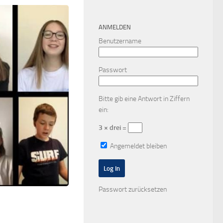
ANMELDEN
Benutzername
Passwort
Bitte gib eine Antwort in Ziffern
ein:
3 × drei =
Angemeldet bleiben
Passwort zurücksetzen