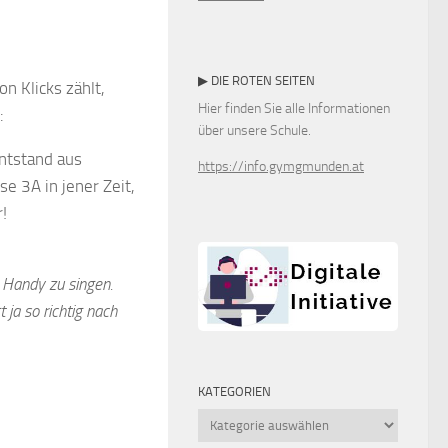
▶ DIE ROTEN SEITEN
n Klicks zählt,
Hier finden Sie alle Informationen
:
über unsere Schule.
entstand aus
https://info.gymgmunden.at
 3A in jener Zeit,
!
 Handy zu singen.
 ja so richtig nach
KATEGORIEN
Kategorien