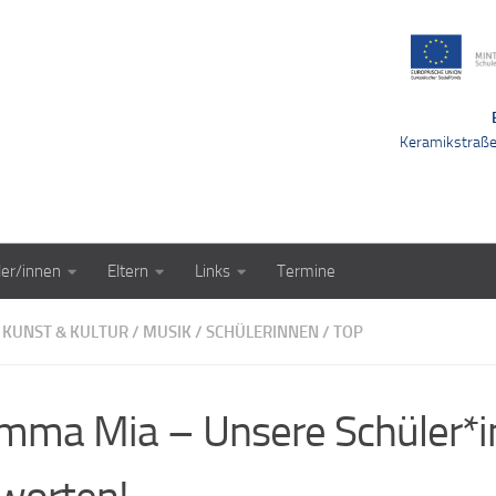
Keramikstraß
ler/innen
Eltern
Links
Termine
KUNST & KULTUR
/
MUSIK
/
SCHÜLERINNEN
/
TOP
ma Mia – Unsere Schüler*i