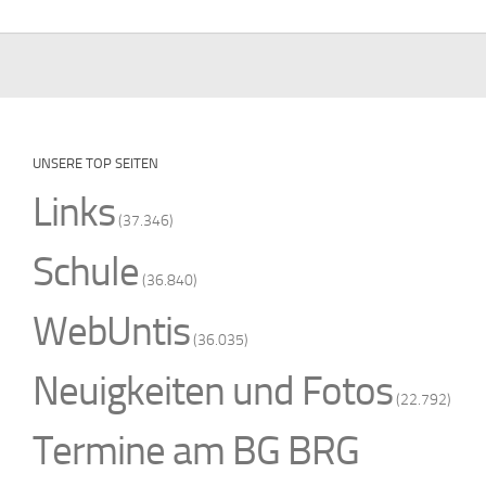
UNSERE TOP SEITEN
Links
(37.346)
Schule
(36.840)
WebUntis
(36.035)
Neuigkeiten und Fotos
(22.792)
Termine am BG BRG