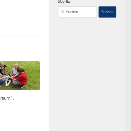
SUCHE:
Suchen
nach:
traum“ …