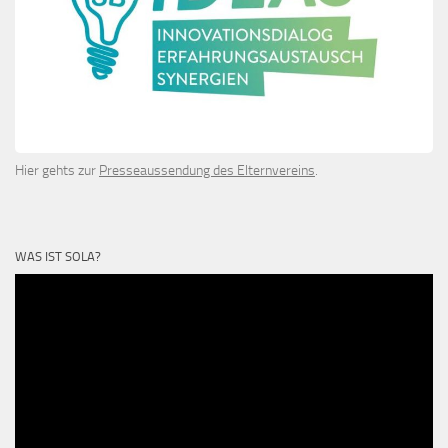
Hier gehts zur
Presseaussendung des Elternvereins
.
WAS IST SOLA?
Video-
Player