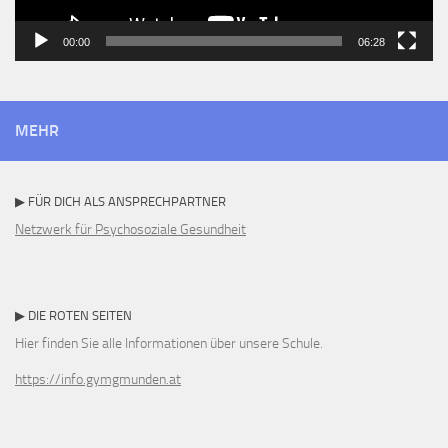
00:00
06:28
MEHR
▶ FÜR DICH ALS ANSPRECHPARTNER
Netzwerk für Psychosoziale Gesundheit
▶ DIE ROTEN SEITEN
Hier finden Sie alle Informationen über unsere Schule.
https://info.gymgmunden.at