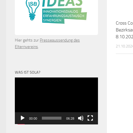
Cross Co
Bezirks
8.10.20
Hier gehts zur
Presseaussendung des
21.10.202
Elternvereins
.
WAS IST SOLA?
Video-
Player
00:00
06:28