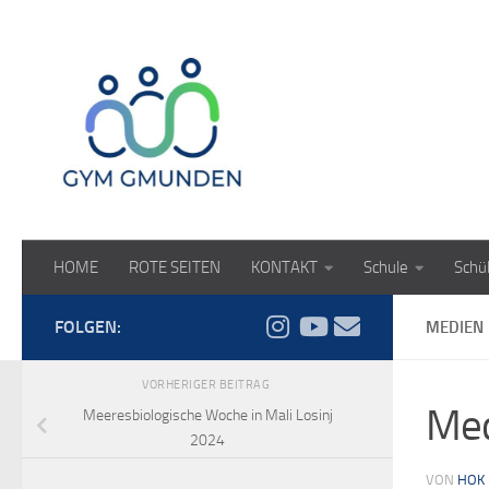
Zum Inhalt springen
HOME
ROTE SEITEN
KONTAKT
Schule
Schü
FOLGEN:
MEDIEN
VORHERIGER BEITRAG
Me
Meeresbiologische Woche in Mali Losinj
2024
VON
HOK