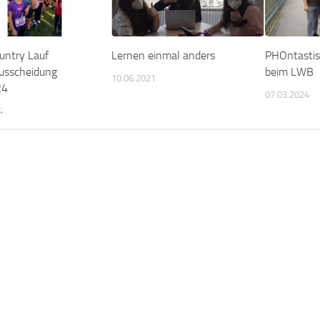
untry Lauf
Lernen einmal anders
PHOntastis
ausscheidung
beim LWB
10.06.2021
24
07.03.2024
4