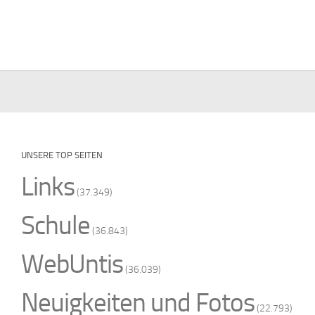
UNSERE TOP SEITEN
Links
(37.349)
Schule
(36.843)
WebUntis
(36.039)
Neuigkeiten und Fotos
(22.793)