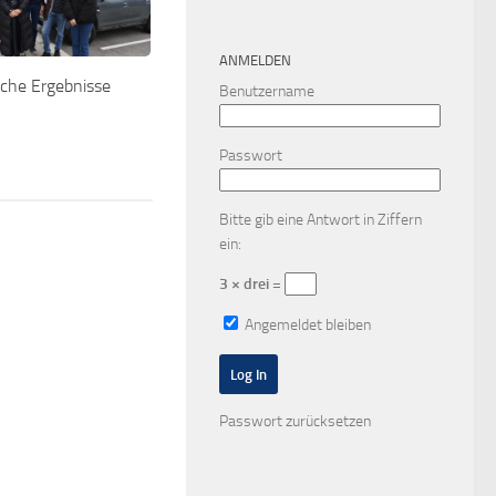
ANMELDEN
che Ergebnisse
Benutzername
Passwort
Bitte gib eine Antwort in Ziffern
ein:
3 × drei =
Angemeldet bleiben
Passwort zurücksetzen