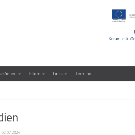
Keramikstraß
ler/innen
Eltern
Links
Termine
dien
·
02.07.2024