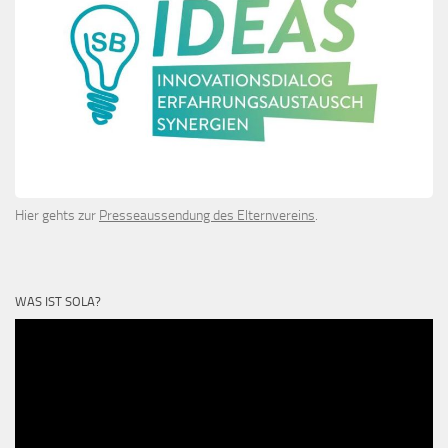
Hier gehts zur
Presseaussendung des Elternvereins
.
WAS IST SOLA?
Video-
Player