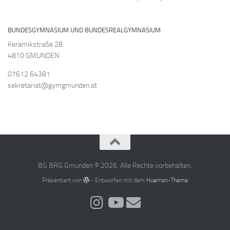
BUNDESGYMNASIUM UND BUNDESREALGYMNASIUM
Keramikstraße 28
4810 GMUNDEN
07612 64381
sekretariat@gymgmunden.at
BG BRG Gmunden © 2026. Alle Rechte vorbehalten.
Präsentiert von
- Entworfen mit dem
Hueman-Theme