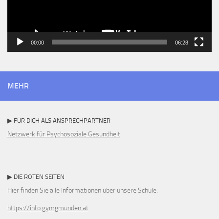
00:00
06:28
MEHR
▶ FÜR DICH ALS ANSPRECHPARTNER
Netzwerk für Psychosoziale Gesundheit
▶ DIE ROTEN SEITEN
Hier finden Sie alle Informationen über unsere Schule.
https://info.gymgmunden.at