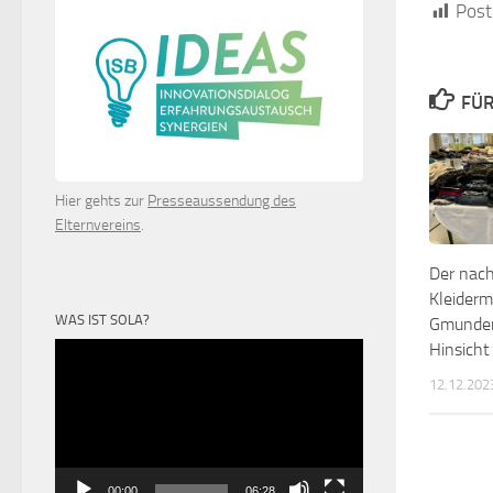
Post
FÜR
Hier gehts zur
Presseaussendung des
Elternvereins
.
Der nach
Kleider
WAS IST SOLA?
Gmunden
Hinsicht
Video-
Player
12.12.202
00:00
06:28