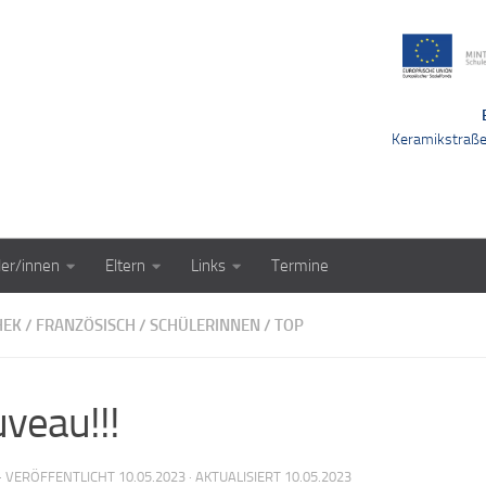
Keramikstraß
ler/innen
Eltern
Links
Termine
HEK
/
FRANZÖSISCH
/
SCHÜLERINNEN
/
TOP
veau!!!
· VERÖFFENTLICHT
10.05.2023
· AKTUALISIERT
10.05.2023