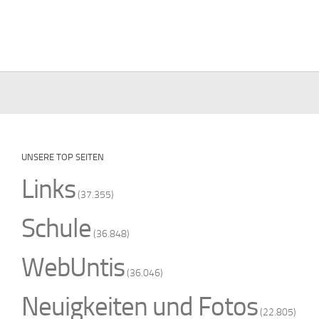
UNSERE TOP SEITEN
Links
(37.355)
Schule
(36.848)
WebUntis
(36.046)
Neuigkeiten und Fotos
(22.805)