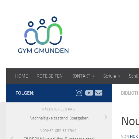
Zum Inhalt springen
HOME
ROTE SEITEN
KONTAKT
Schule
Schü
FOLGEN:
BIBLIOT
NÄCHSTER BEITRAG
Nou
Nachhaltigkeitsstandl übergeben
VORHERIGER BEITRAG
VON
HOK