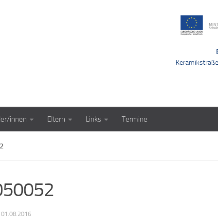
Keramikstraß
ler/innen
Eltern
Links
Termine
2
050052
·
01.08.2016