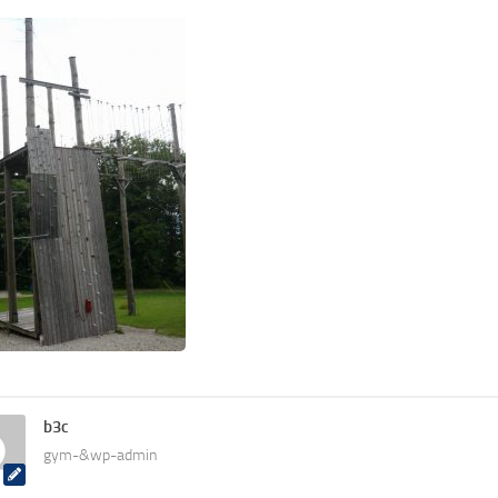
b3c
gym-&wp-admin