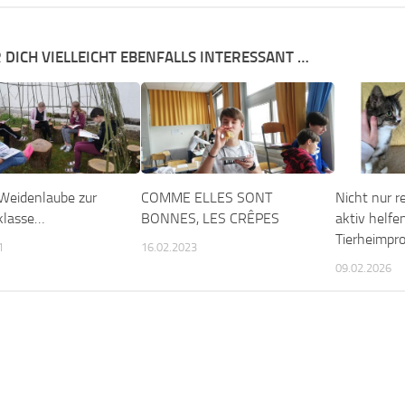
 DICH VIELLEICHT EBENFALLS INTERESSANT …
Weidenlaube zur
COMME ELLES SONT
Nicht nur r
klasse…
BONNES, LES CRÊPES
aktiv helfe
Tierheimpr
1
16.02.2023
09.02.2026