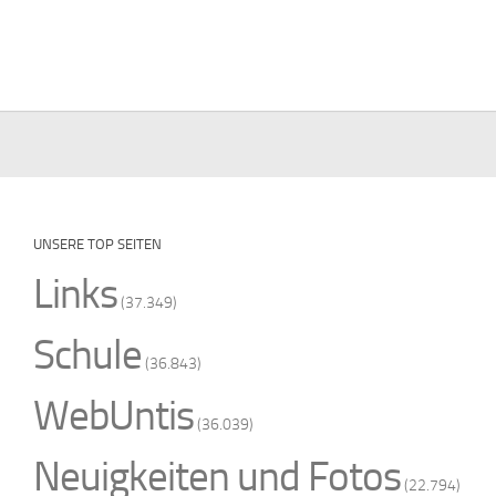
UNSERE TOP SEITEN
Links
(37.349)
Schule
(36.843)
WebUntis
(36.039)
Neuigkeiten und Fotos
(22.794)