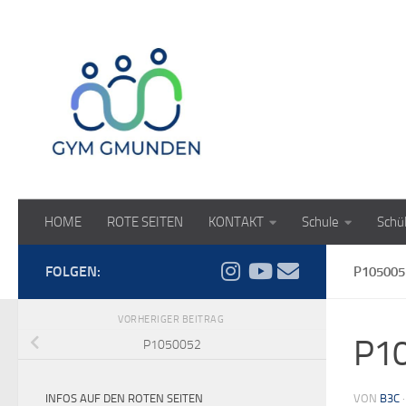
Zum Inhalt springen
HOME
ROTE SEITEN
KONTAKT
Schule
Schü
FOLGEN:
P105005
VORHERIGER BEITRAG
P1
P1050052
INFOS AUF DEN ROTEN SEITEN
VON
B3C