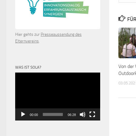
FÜR
Hier gehts zur
Presseaussendung des
Elternvereins
.
Von der 
WAS IST SOLA?
Outdoor
Video-
Player
03.05.202
00:00
06:28