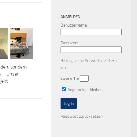
ANMELDEN
Benutzername
Passwort
Bitte gib eine Antwort in Ziffern
eden, sondern
ein:
n – Unser
zwei × 1 =
ojekt
Angemeldet bleiben
Passwort zurücksetzen