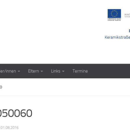
Keramikstraß
ler/innen
Eltern
Links
Termine
0
050060
·
01.08.2016