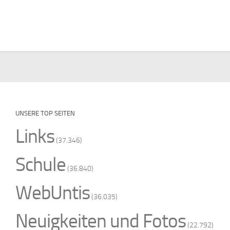
UNSERE TOP SEITEN
Links
(37.346)
Schule
(36.840)
WebUntis
(36.035)
Neuigkeiten und Fotos
(22.792)