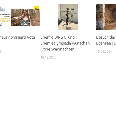
eut nominiert! Vote
Chemie WPG 6. und
Besuch der
Chemieolympiade wünschen
Ebensee | 8
Frohe Weihnachten!
6
19.03.2024
19.12.2025