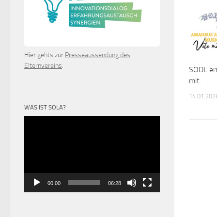
Hier gehts zur
Presseaussendung des
Elternvereins
.
SODL ern
mit.
14.01.202
WAS IST SOLA?
Video-
Player
00:00
06:28