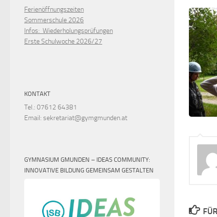
Ferienöffnungszeiten
Sommerschule 2026
Infos: Wiederholungsprüfungen
Erste Schulwoche 2026/27
KONTAKT
Tel.: 07612 64381
Email: sekretariat@gymgmunden.at
GYMNASIUM GMUNDEN – IDEAS COMMUNITY:
INNOVATIVE BILDUNG GEMEINSAM GESTALTEN
FÜR