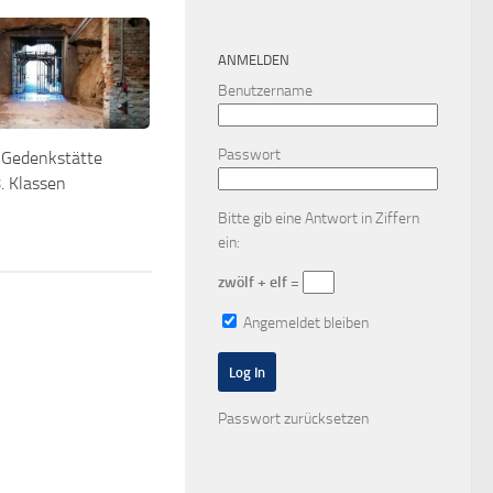
ANMELDEN
Benutzername
Passwort
 Gedenkstätte
. Klassen
Bitte gib eine Antwort in Ziffern
ein:
zwölf + elf =
Angemeldet bleiben
Passwort zurücksetzen