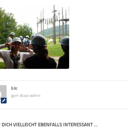
b3c
gym-&wp-admin
 DICH VIELLEICHT EBENFALLS INTERESSANT …