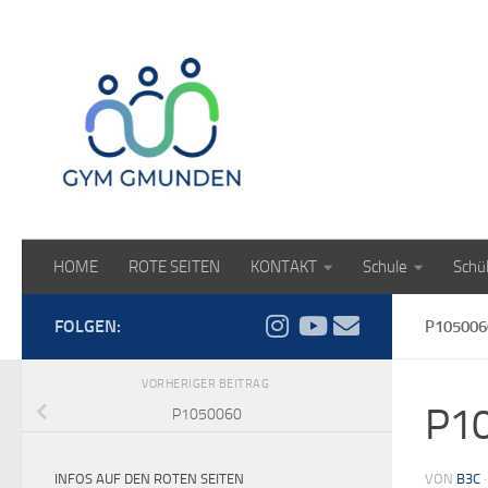
Zum Inhalt springen
HOME
ROTE SEITEN
KONTAKT
Schule
Schü
FOLGEN:
P105006
VORHERIGER BEITRAG
P1
P1050060
INFOS AUF DEN ROTEN SEITEN
VON
B3C