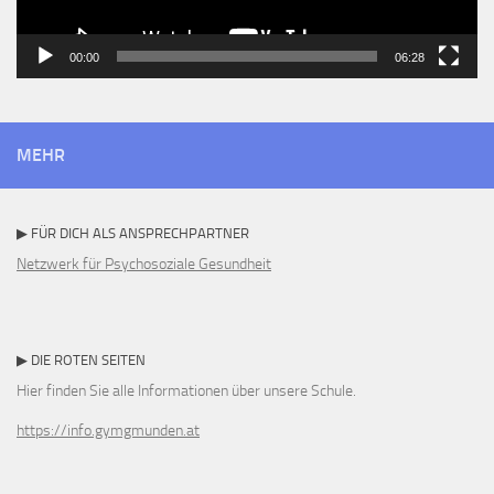
00:00
06:28
MEHR
▶ FÜR DICH ALS ANSPRECHPARTNER
Netzwerk für Psychosoziale Gesundheit
▶ DIE ROTEN SEITEN
Hier finden Sie alle Informationen über unsere Schule.
https://info.gymgmunden.at