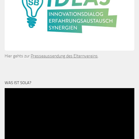
Hier gehts zur
Presseaussendung des Elternvereins
.
WAS IST SOLA?
Video-
Player