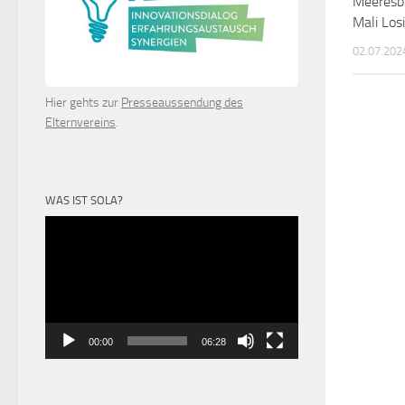
Meeresbi
Mali Los
02.07.202
Hier gehts zur
Presseaussendung des
Elternvereins
.
WAS IST SOLA?
Video-
Player
00:00
06:28