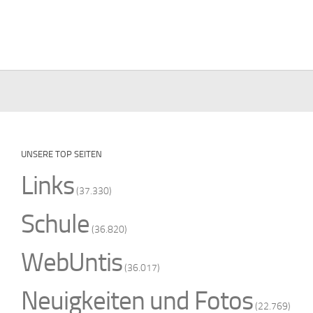
UNSERE TOP SEITEN
Links
(37.330)
Schule
(36.820)
WebUntis
(36.017)
Neuigkeiten und Fotos
(22.769)