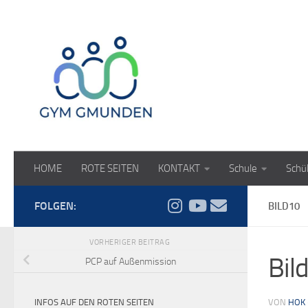
Zum Inhalt springen
HOME
ROTE SEITEN
KONTAKT
Schule
Schü
FOLGEN:
BILD10
VORHERIGER BEITRAG
Bil
PCP auf Außenmission
INFOS AUF DEN ROTEN SEITEN
VON
HOK