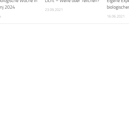
ologische Woche in
Licht – Welle oder Teilchen?
Eigene Exp
inj 2024
biologische
23.09.2021
4
16.06.2021