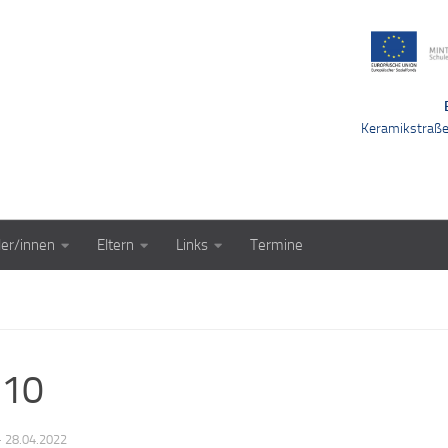
Keramikstraß
ler/innen
Eltern
Links
Termine
d10
·
28.04.2022