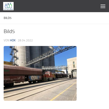
Zum Inhalt springen
BILD5
Bild5
VON
HOK
·
28.04.2022