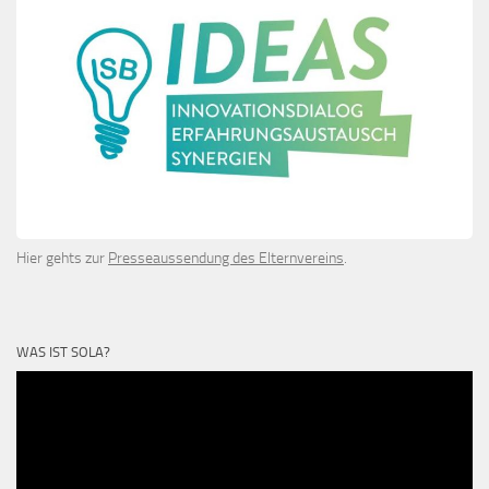
Hier gehts zur
Presseaussendung des Elternvereins
.
WAS IST SOLA?
Video-
Player