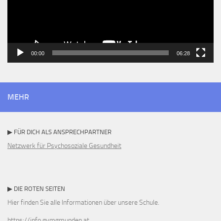
00:00
06:28
MEHR
▶ FÜR DICH ALS ANSPRECHPARTNER
Netzwerk für Psychosoziale Gesundheit
▶ DIE ROTEN SEITEN
Hier finden Sie alle Informationen über unsere Schule.
https://info.gymgmunden.at