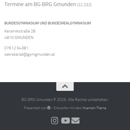
Termine am BG BRG Gmunden
(22.232)
BUNDESGYMNASIUM UND BUNDESREALGYMNASIUM
Keramikstraße 28
4810 GMUNDEN
07612 64381
sekretariat@gymgmunden.at
BG BRG Gmunden © 2026. Alle Rechte vorbehalten.
Präsentiert von
- Entworfen mit dem
Hueman-Theme