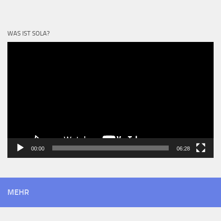
WAS IST SOLA?
Video-
Player
00:00
06:28
MEHR