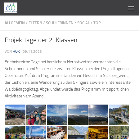
Zum Inhalt springen
ALLGEMEIN
/
ELTERN
/
SCHÜLERINNEN
/
SOCIAL
/
TOP
Projekttage der 2. Klassen
VON
HOK
·
09.11.2023
Erlebnisreiche Tage bei herrlichem Herbstwetter verbrachten die
Schülerinnen und Schüler der zweiten Klassen bei den Projekttagen in
Obertraun. Auf dem Programm standen ein Besuch im Salzbergwerk,
der Eishöhlen, eine Wanderung zu den 5Fingers sowie ein interessanter
Waldpädagogiktag. Abgerundet wurde das Programm mit sportlichen
Aktivitäten am Abend.