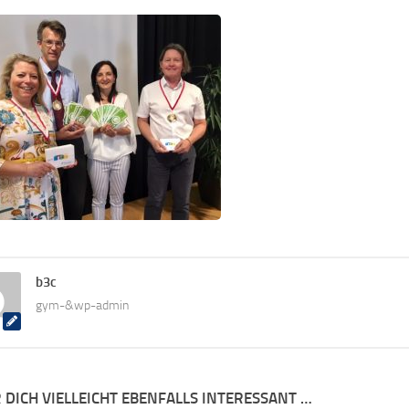
b3c
gym-&wp-admin
 DICH VIELLEICHT EBENFALLS INTERESSANT …