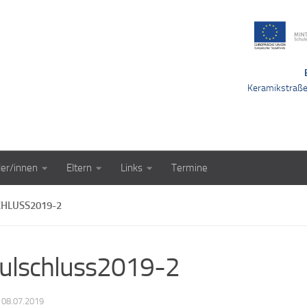
Keramikstraß
ler/innen
Eltern
Links
Termine
HLUSS2019-2
ulschluss2019-2
·
08.07.2019