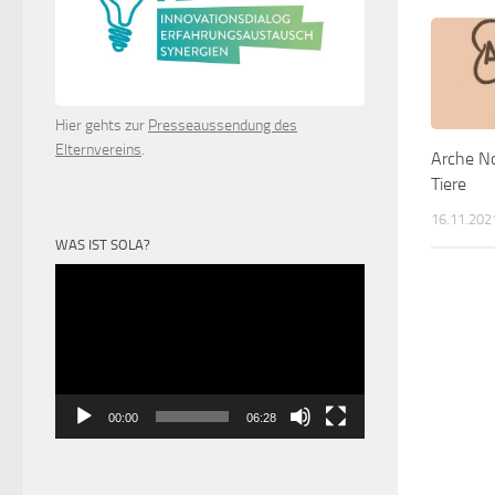
Hier gehts zur
Presseaussendung des
Elternvereins
.
Arche No
Tiere
16.11.202
WAS IST SOLA?
Video-
Player
00:00
06:28