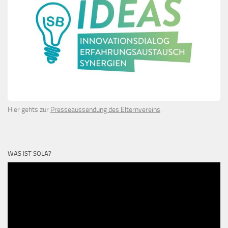
Hier gehts zur
Presseaussendung des Elternvereins
.
WAS IST SOLA?
Video-
Player