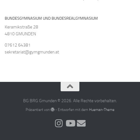
BUNDESGYMNASIUM UND BUNDESREALGYMNASIUM
Keramikstraße 28
4810 GMUNDEN
07612 64381
sekretariat@gymgmunden.at
BG BRG Gmunden © 2026. Alle Rechte vorbehalten.
Präsentiert von
- Entworfen mit dem
Hueman-Theme