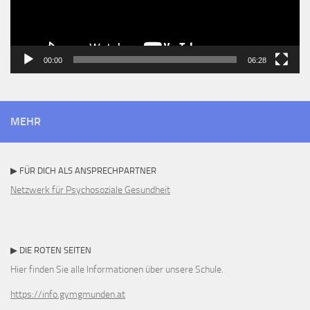
00:00
06:28
MEHR
▶ FÜR DICH ALS ANSPRECHPARTNER
Netzwerk für Psychosoziale Gesundheit
▶ DIE ROTEN SEITEN
Hier finden Sie alle Informationen über unsere Schule.
https://info.gymgmunden.at