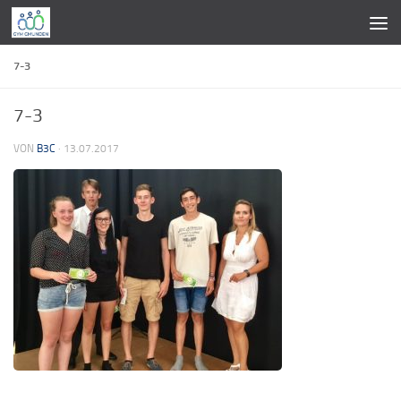
Zum Inhalt springen
7-3
7-3
VON
B3C
·
13.07.2017