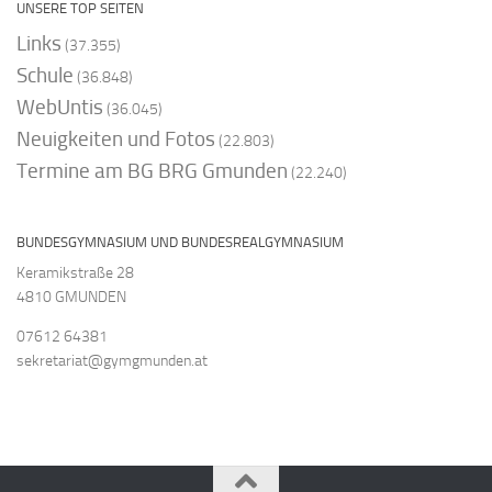
UNSERE TOP SEITEN
Links
(37.355)
Schule
(36.848)
WebUntis
(36.045)
Neuigkeiten und Fotos
(22.803)
Termine am BG BRG Gmunden
(22.240)
BUNDESGYMNASIUM UND BUNDESREALGYMNASIUM
Keramikstraße 28
4810 GMUNDEN
07612 64381
sekretariat@gymgmunden.at