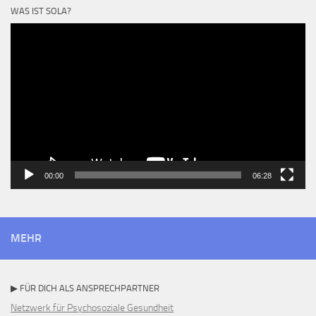
WAS IST SOLA?
Video-
Player
00:00
06:28
MEHR
▶ FÜR DICH ALS ANSPRECHPARTNER
Netzwerk für Psychosoziale Gesundheit