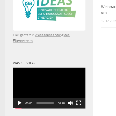
Weihnac
4m
17.12.202
Hier gehts zur
Presseaussendung des
Elternvereins
.
WAS IST SOLA?
Video-
Player
00:00
06:28