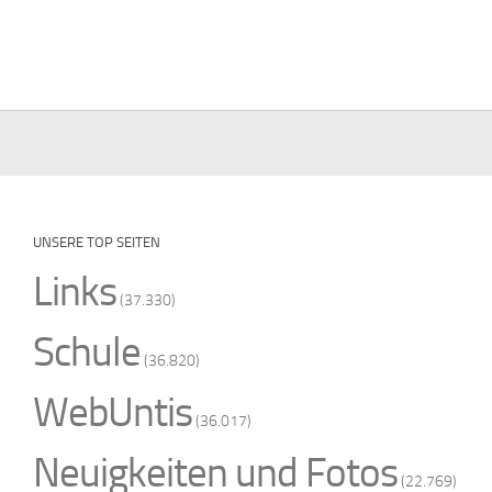
UNSERE TOP SEITEN
Links
(37.330)
Schule
(36.820)
WebUntis
(36.017)
Neuigkeiten und Fotos
(22.769)