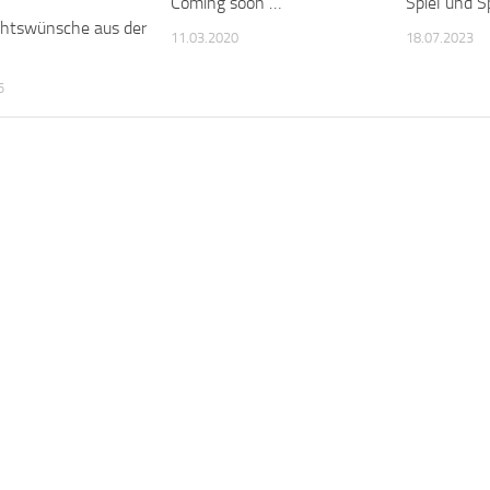
Coming soon …
Spiel und S
htswünsche aus der
11.03.2020
18.07.2023
5