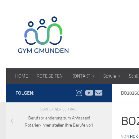
Zum Inhalt springen
HOME
ROTE SEITEN
KONTAKT
Schule
Schü
FOLGEN:
BO202606
VORHERIGER BEITRAG
BO2
Berufsorientierung zum Anfassen!
Rotarier/innen stellen ihre Berufe vor!
VON
HOK