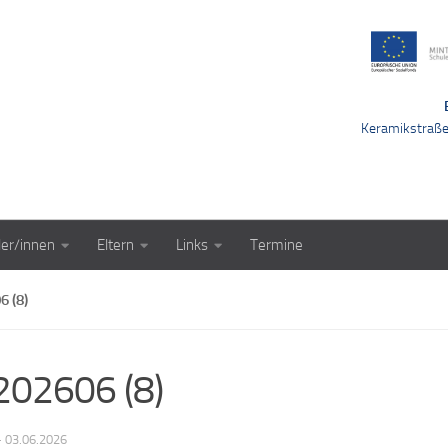
Keramikstraß
ler/innen
Eltern
Links
Termine
 (8)
02606 (8)
·
03.06.2026