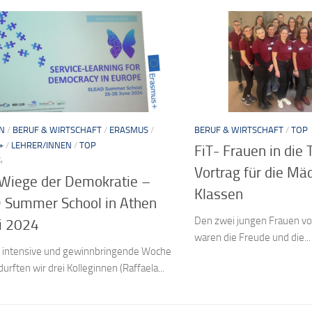
N
/
BERUF & WIRTSCHAFT
/
ERASMUS
/
BERUF & WIRTSCHAFT
/
TOP
+
/
LEHRER/INNEN
/
TOP
FiT- Frauen in die 
4
Vortrag für die Mä
 Wiege der Demokratie –
Klassen
 Summer School in Athen
Den zwei jungen Frauen von
ni 2024
waren die Freude und die...
r intensive und gewinnbringende Woche
durften wir drei Kolleginnen (Raffaela...