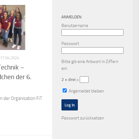
ANMELDEN
Benutzername
Passwort
17.04.2024
Bitte gib eine Antwort in Ziffern
Technik –
ein:
dchen der 6.
2 × drei =
Angemeldet bleiben
 der Organisation FiT
Passwort zurücksetzen