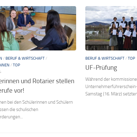
N
/
BERUF & WIRTSCHAFT
/
BERUF & WIRTSCHAFT
/
TOP
INNEN
/
TOP
UF-Prüfung
4
Während der kommissione
erinnen und Rotarier stellen
Unternehmerführerschein
erufe vor!
Samstag (16. März) setzten 
hen bei den Schülerinnen und Schülern
assen die schulischen
rderungen...