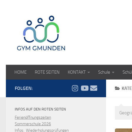
Zum Inhalt springen
HOME
ROTE SEITEN
KONTAKT
Schule
Schü
FOLGEN:
KATE
INFOS AUF DEN ROTEN SEITEN
Geogra
Ferienöffnungszeiten
Sommerschule 2026
Infos: Wiederholungsprüfungen