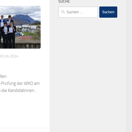
SUCHE:
Suchen
nach:
02.04.2024
llen
-Prüfung der WKO am
die Kandidatinnen...