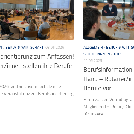
N
/
BERUF & WIRTSCHAFT
03.06.2026
ALLGEMEIN
/
BERUF & WIRTS
SCHÜLERINNEN
/
TOP
orientierung zum Anfassen!
14.05.2025
er/innen stellen ihre Berufe
Berufsinformation 
Hand – Rotarier/in
2026 fand an unserer Schule eine
Berufe vor!
e Veranstaltung zur Berufsorientierung
Einen ganzen Vormittag la
..
Mitglieder des Rotary-Cl
für unsere...