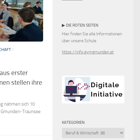
▶ DIE ROTEN SEITEN
Hier finden Sie alle Informationen
über unsere Schule.
CHAFT
/
https://info.gymgmunden.at
aus erster
nen stellen ihre
ng nahmen sich 10
ub Gmunden-Traunsee
KATEGORIEN
Kategorien