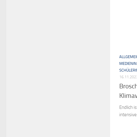
ALLGEMEI
MEDIENI
SCHÜLER
16.11.202
Brosc
Klima
Endlich i
intensive