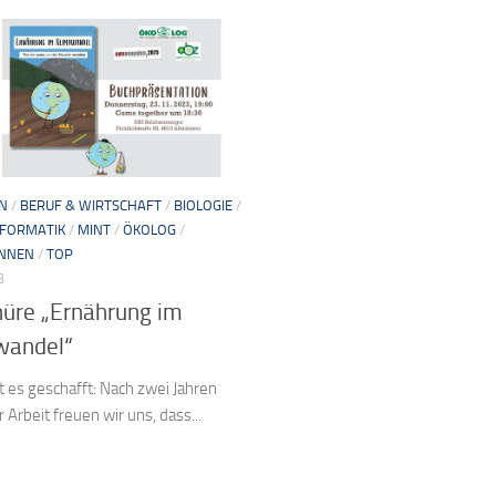
N
/
BERUF & WIRTSCHAFT
/
BIOLOGIE
/
NFORMATIK
/
MINT
/
ÖKOLOG
/
INNEN
/
TOP
3
hüre „Ernährung im
wandel“
st es geschafft: Nach zwei Jahren
r Arbeit freuen wir uns, dass...