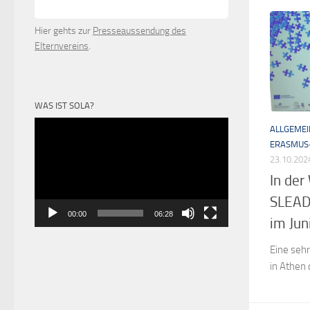
Hier gehts zur
Presseaussendung des
Elternvereins
.
WAS IST SOLA?
Video-
ALLGEMEI
Player
ERASMUS
23.10.202
In der
SLEAD
00:00
06:28
im Ju
Eine seh
in Athen 