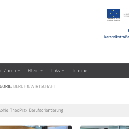
Keramikstraß
ler/innen
Eltern
Links
Termine
GORIE:
BERUF & WIRTSCHAFT
phie, TheoPrax, Berufsorientierung