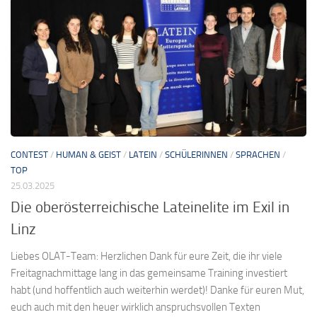
CONTEST
/
HUMAN & GEIST
/
LATEIN
/
SCHÜLERINNEN
/
SPRACHEN
/
TOP
25.03.2025
Die oberösterreichische Lateinelite im Exil in
Linz
Liebes OLAT-Team: Herzlichen Dank für eure Zeit, die ihr viele
Freitagnachmittage lang in das gemeinsame Training investiert
habt (und hoffentlich auch weiterhin werdet)! Danke für euren Mut,
euch auch mit den heuer wirklich anspruchsvollen Texten