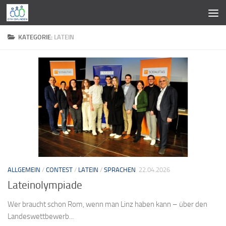
Zum Inhalt springen
KATEGORIE:
LATEIN
ALLGEMEIN
/
CONTEST
/
LATEIN
/
SPRACHEN
22.04.2026
Lateinolympiade
Wer braucht schon Rom, wenn man Linz haben kann – über den
Landeswettbewerb...