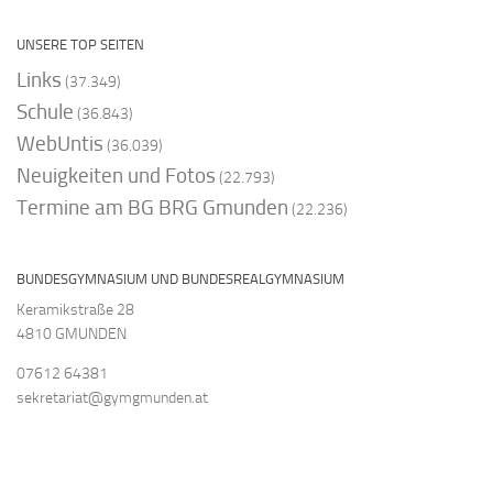
UNSERE TOP SEITEN
Links
(37.349)
Schule
(36.843)
WebUntis
(36.039)
Neuigkeiten und Fotos
(22.793)
Termine am BG BRG Gmunden
(22.236)
BUNDESGYMNASIUM UND BUNDESREALGYMNASIUM
Keramikstraße 28
4810 GMUNDEN
07612 64381
sekretariat@gymgmunden.at