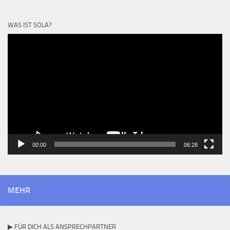
WAS IST SOLA?
Video-
Player
00:00
06:28
MEHR
▶ FÜR DICH ALS ANSPRECHPARTNER