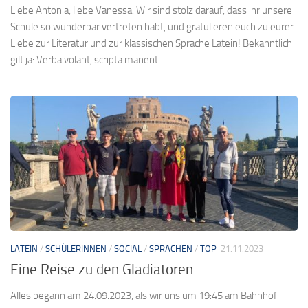
Liebe Antonia, liebe Vanessa: Wir sind stolz darauf, dass ihr unsere
Schule so wunderbar vertreten habt, und gratulieren euch zu eurer
Liebe zur Literatur und zur klassischen Sprache Latein! Bekanntlich
gilt ja: Verba volant, scripta manent.
LATEIN
/
SCHÜLERINNEN
/
SOCIAL
/
SPRACHEN
/
TOP
21.11.2023
Eine Reise zu den Gladiatoren
Alles begann am 24.09.2023, als wir uns um 19:45 am Bahnhof