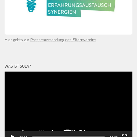
Hier gehts zur
Presseaussendung des Elternvereins
.
WAS IST SOLA?
Video-
Player