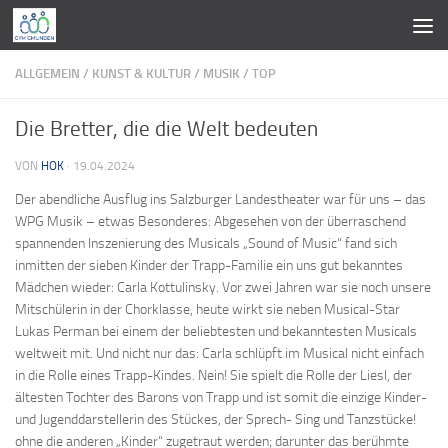
Zum Inhalt springen
ALLGEMEIN
/
KUNST & KULTUR
/
MUSIK
/
TOP
Die Bretter, die die Welt bedeuten
VON
HOK
·
19.04.2024
Der abendliche Ausflug ins Salzburger Landestheater war für uns – das
WPG Musik – etwas Besonderes: Abgesehen von der überraschend
spannenden Inszenierung des Musicals „Sound of Music“ fand sich
inmitten der sieben Kinder der Trapp-Familie ein uns gut bekanntes
Mädchen wieder: Carla Kottulinsky. Vor zwei Jahren war sie noch unsere
Mitschülerin in der Chorklasse, heute wirkt sie neben Musical-Star
Lukas Perman bei einem der beliebtesten und bekanntesten Musicals
weltweit mit. Und nicht nur das: Carla schlüpft im Musical nicht einfach
in die Rolle eines Trapp-Kindes. Nein! Sie spielt die Rolle der Liesl, der
ältesten Tochter des Barons von Trapp und ist somit die einzige Kinder-
und Jugenddarstellerin des Stückes, der Sprech- Sing und Tanzstücke!
ohne die anderen „Kinder“ zugetraut werden; darunter das berühmte