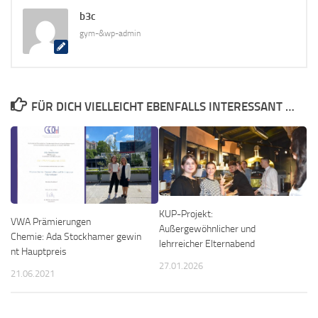
b3c
gym-&wp-admin
FÜR DICH VIELLEICHT EBENFALLS INTERESSANT …
KUP-Projekt:
VWA Prämierungen
Außergewöhnlicher und
Chemie: Ada Stockhamer gewin
lehrreicher Elternabend
nt Hauptpreis
27.01.2026
21.06.2021