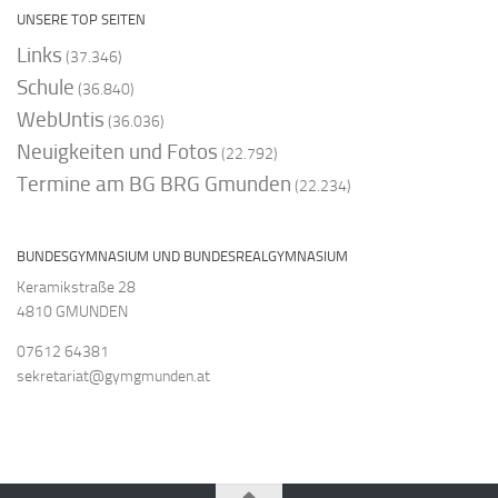
UNSERE TOP SEITEN
Links
(37.346)
Schule
(36.840)
WebUntis
(36.036)
Neuigkeiten und Fotos
(22.792)
Termine am BG BRG Gmunden
(22.234)
BUNDESGYMNASIUM UND BUNDESREALGYMNASIUM
Keramikstraße 28
4810 GMUNDEN
07612 64381
sekretariat@gymgmunden.at