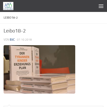
Zum Inhalt springen
LEIBO18-2
Leibo18-2
VON
B3C
·
07.10.2018