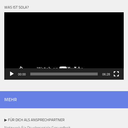
WAS IST SOLA?
Video-
Player
00:00
06:28
MEHR
▶ FÜR DICH ALS ANSPRECHPARTNER
Netzwerk für Psychosoziale Gesundheit