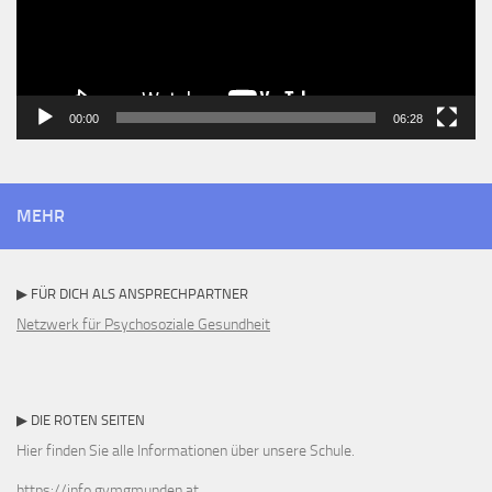
00:00
06:28
MEHR
▶ FÜR DICH ALS ANSPRECHPARTNER
Netzwerk für Psychosoziale Gesundheit
▶ DIE ROTEN SEITEN
Hier finden Sie alle Informationen über unsere Schule.
https://info.gymgmunden.at