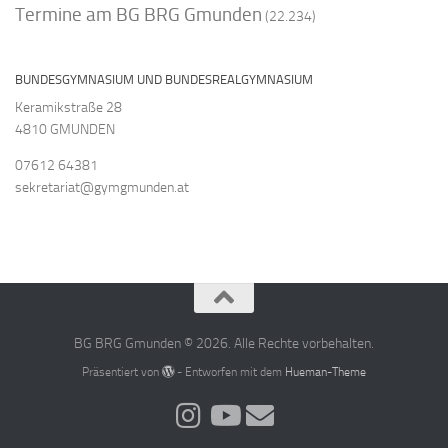
Termine am BG BRG Gmunden
(22.234)
BUNDESGYMNASIUM UND BUNDESREALGYMNASIUM
Keramikstraße 28
4810 GMUNDEN
07612 64381
sekretariat@gymgmunden.at
BG BRG Gmunden © 2026. Alle Rechte vorbehalten.
Präsentiert von
- Entworfen mit dem
Hueman-Theme