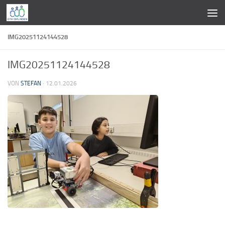
Zum Inhalt springen
IMG20251124144528
IMG20251124144528
VON
STEFAN
·
12.01.2026