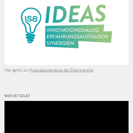
Hier gehts zur
Presseaussendung des Elternvereins
.
WAS IST SOLA?
Video-
Player