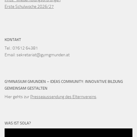
Erste Schulwoche 2026/27
KONTAKT
Tel.: 07612 64381
Email: sekretariat@gymgmunden.at
GYMNASIUM GMUNDEN – IDEAS COMMUNITY: INNOVATIVE BILDUNG
GEMEINSAM GESTALTEN
Hier gehts zur
Presseaussendung des Elternvereins
.
WAS IST SOLA?
Video-