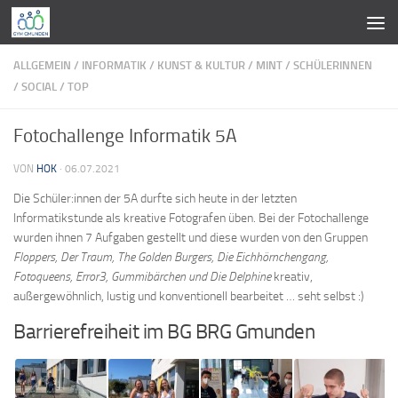
Zum Inhalt springen
ALLGEMEIN
/
INFORMATIK
/
KUNST & KULTUR
/
MINT
/
SCHÜLERINNEN
/
SOCIAL
/
TOP
Fotochallenge Informatik 5A
VON
HOK
·
06.07.2021
Die Schüler:innen der 5A durfte sich heute in der letzten
Informatikstunde als kreative Fotografen üben. Bei der Fotochallenge
wurden ihnen 7 Aufgaben gestellt und diese wurden von den Gruppen
Floppers, Der Traum, The Golden Burgers, Die Eichhörnchengang,
Fotoqueens, Error3, Gummibärchen und Die Delphine
kreativ,
außergewöhnlich, lustig und konventionell bearbeitet … seht selbst :)
Barrierefreiheit im BG BRG Gmunden