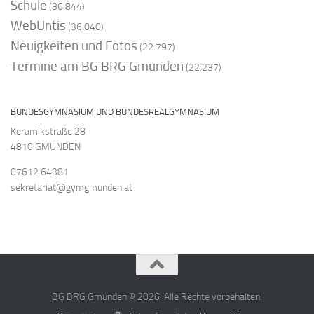
Schule
(36.844)
WebUntis
(36.040)
Neuigkeiten und Fotos
(22.797)
Termine am BG BRG Gmunden
(22.237)
BUNDESGYMNASIUM UND BUNDESREALGYMNASIUM
Keramikstraße 28
4810 GMUNDEN
07612 64381
sekretariat@gymgmunden.at
BG BRG Gmunden © 2026. Alle Rechte vorbehalten.