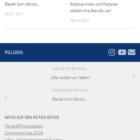
Bereit zum Abriss…
Rotarierinnen und Rotarier
stellen ihre Berufe vor!
06.07.2021
08.04.2024
FOLGEN:
NÄCHSTER BEITRAG
„Wie wollen wir leben“
VORHERIGER BEITRAG
Bereit zum Abriss…
INFOS AUF DEN ROTEN SEITEN
Ferienöffnungszeiten
Sommerschule 2026
Infos: Wiederholungsprüfungen