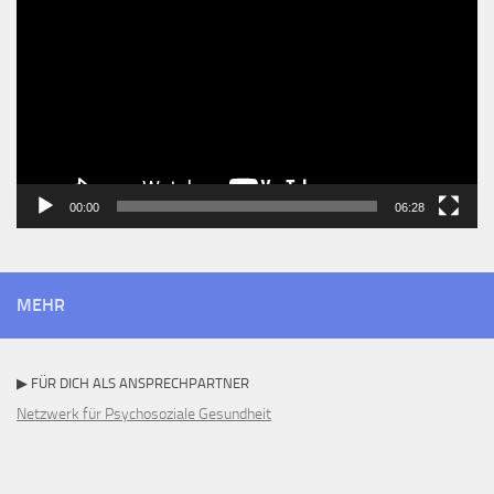
Player
00:00
06:28
MEHR
▶ FÜR DICH ALS ANSPRECHPARTNER
Netzwerk für Psychosoziale Gesundheit